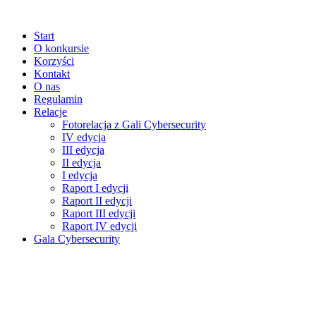
Start
O konkursie
Korzyści
Kontakt
O nas
Regulamin
Relacje
Fotorelacja z Gali Cybersecurity
IV edycja
III edycja
II edycja
I edycja
Raport I edycji
Raport II edycji
Raport III edycji
Raport IV edycji
Gala Cybersecurity