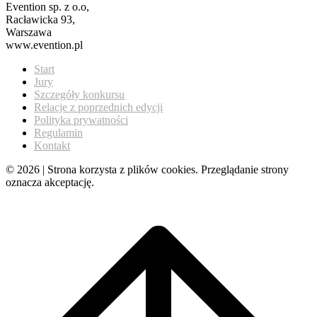
Evention sp. z o.o,
Racławicka 93,
Warszawa
www.evention.pl
Start
Jury
Szczegóły konkursu
Relacje z poprzednich edycji
Polityka prywatności
Regulamin
Kontakt
© 2026 | Strona korzysta z plików cookies. Przeglądanie strony
oznacza akceptację.