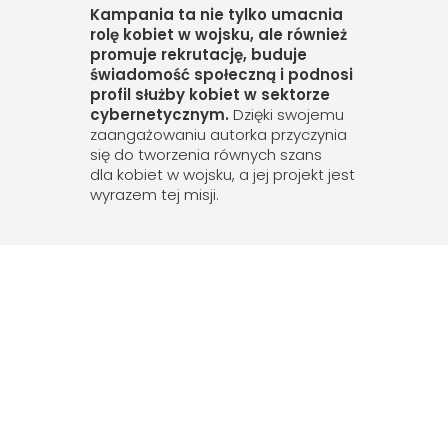
Kampania ta nie tylko umacnia
rolę kobiet w wojsku, ale również
promuje rekrutację, buduje
świadomość społeczną i podnosi
profil służby kobiet w sektorze
cybernetycznym.
Dzięki swojemu
zaangażowaniu autorka przyczynia
się do tworzenia równych szans
dla kobiet w wojsku, a jej projekt jest
wyrazem tej misji.
Poznaj finalistki II edycji
konkursu
Rising Star in Cybersecurity!