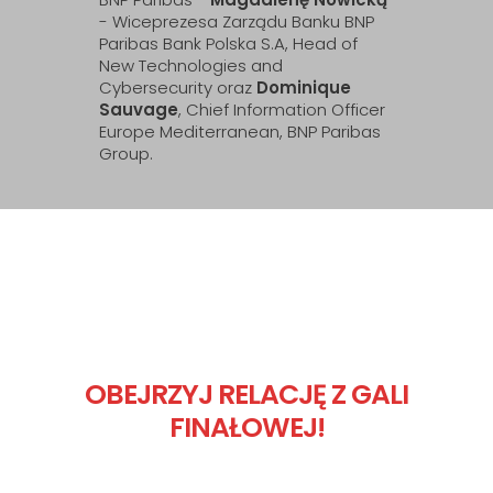
- Wiceprezesa Zarządu Banku BNP
Paribas Bank Polska S.A, Head of
New Technologies and
Cybersecurity oraz
Dominique
Sauvage
, Chief Information Officer
Europe Mediterranean, BNP Paribas
Group.
OBEJRZYJ RELACJĘ Z GALI
FINAŁOWEJ!