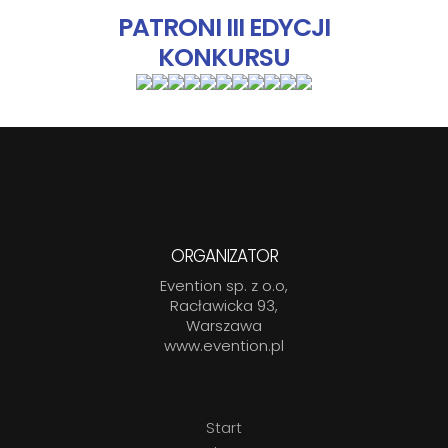
PATRONI III EDYCJI
KONKURSU
ORGANIZATOR
Evention sp. z o.o,
Racławicka 93,
Warszawa
www.evention.pl
Start