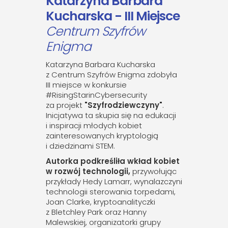
Katarzyna Barbara
Kucharska - III Miejsce
Centrum Szyfrów
Enigma
Katarzyna Barbara Kucharska
z Centrum Szyfrów Enigma zdobyła
III miejsce w konkursie
#RisingStarinCybersecurity
za projekt
"Szyfrodziewczyny"
.
Inicjatywa ta skupia się na edukacji
i inspiracji młodych kobiet
zainteresowanych kryptologią
i dziedzinami STEM.
Autorka podkreśliła wkład kobiet
w rozwój technologii,
przywołując
przykłady Hedy Lamarr, wynalazczyni
technologii sterowania torpedami,
Joan Clarke, kryptoanalityczki
z Bletchley Park oraz Hanny
Malewskiej, organizatorki grupy